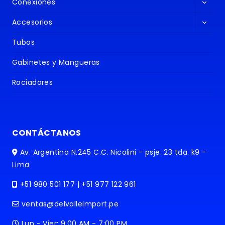
Altern
hijo
Conexiones
menú
Altern
hijo
Accesorios
menú
hijo
Tubos
Gabinetes y Mangueras
Rociadores
CONTÁCTANOS
Av. Argentina N.245 C.C. Nicolini - psje. 23 tda. k9 -
Lima
+51 980 501 177 | +51 977 122 961
ventas@delvalleimport.pe
Lun - Vier: 9:00 AM - 7:00 PM