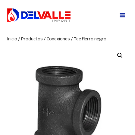
Saltar
al
contenido
Inicio
/
Productos
/
Conexiones
/
Tee fierro negro