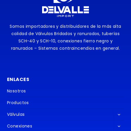
Somos importadores y distribuidores de la más alta
calidad de Válvulas Bridados y ranurados, tuberías
SCH-40 y SCH-10, conexiones fierro negro y
ranurados – Sistemas contraincendios en general.
ENLACES
Nosotros
Productos
Altern
Válvulas
menú
Altern
hijo
Conexiones