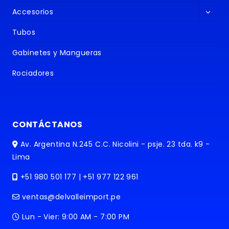
menú
Altern
hijo
Accesorios
menú
hijo
Tubos
Gabinetes y Mangueras
Rociadores
CONTÁCTANOS
Av. Argentina N.245 C.C. Nicolini - psje. 23 tda. k9 -
Lima
+51 980 501 177 | +51 977 122 961
ventas@delvalleimport.pe
Lun - Vier: 9:00 AM - 7:00 PM