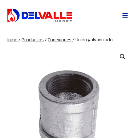
Saltar
al
contenido
Inicio
/
Productos
/
Conexiones
/
Unión galvanizado