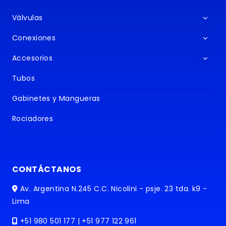
Altern
Válvulas
menú
Altern
hijo
Conexiones
menú
Altern
hijo
Accesorios
menú
hijo
Tubos
Gabinetes y Mangueras
Rociadores
CONTÁCTANOS
Av. Argentina N.245 C.C. Nicolini - psje. 23 tda. k9 -
Lima
+51 980 501 177 | +51 977 122 961