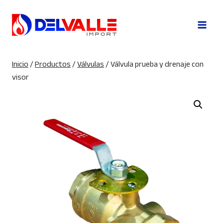
Saltar
al
contenido
Inicio
/
Productos
/
Válvulas
/
Válvula prueba y drenaje con
visor