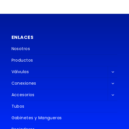
ENLACES
Nosotros
Productos
Alternar
Válvulas
menú
Alternar
hijo
Conexiones
menú
Alternar
hijo
Accesorios
menú
hijo
Tubos
Gabinetes y Mangueras