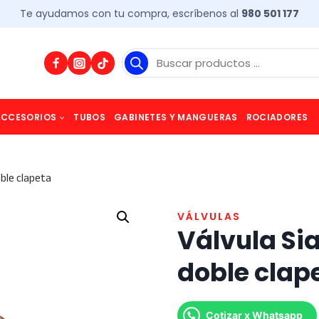
Te ayudamos con tu compra, escríbenos al
980 501 177
Búsqueda
de
productos
ACCESORIOS
TUBOS
GABINETES Y MANGUERAS
ROCIADORES
ble clapeta
VÁLVULAS
Válvula Si
doble clap
Cotizar x Whatsapp