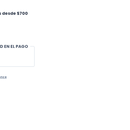
os desde $700
D EN EL PAGO
once