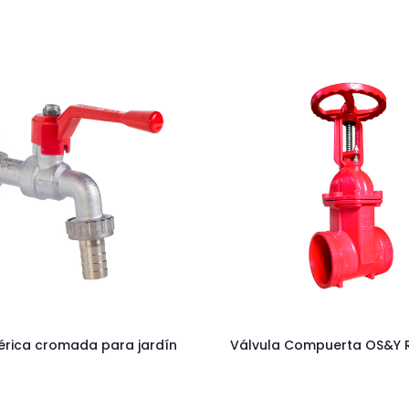
férica cromada para jardín
Válvula Compuerta OS&Y