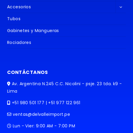
menú
Altern
hijo
Accesorios
menú
hijo
Tubos
Gabinetes y Mangueras
Rociadores
CONTÁCTANOS
Av. Argentina N.245 C.C. Nicolini - psje. 23 tda. k9 -
Lima
+51 980 501 177 | +51 977 122 961
ventas@delvalleimport.pe
Lun - Vier: 9:00 AM - 7:00 PM