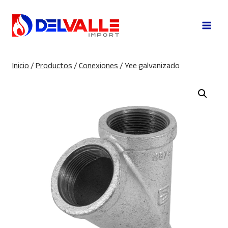
Saltar
al
contenido
Inicio
/
Productos
/
Conexiones
/
Yee galvanizado