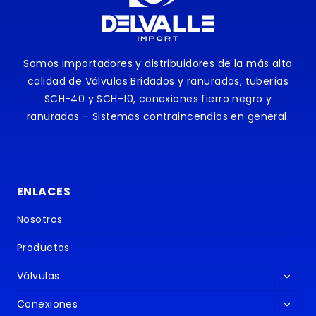
Somos importadores y distribuidores de la más alta
calidad de Válvulas Bridados y ranurados, tuberías
SCH-40 y SCH-10, conexiones fierro negro y
ranurados – Sistemas contraincendios en general.
ENLACES
Nosotros
Productos
Altern
Válvulas
menú
Altern
hijo
Conexiones