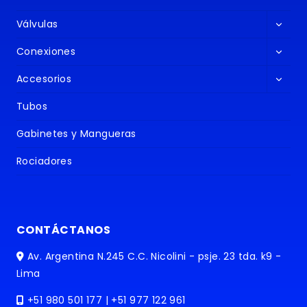
Altern
Válvulas
menú
Altern
hijo
Conexiones
menú
Altern
hijo
Accesorios
menú
hijo
Tubos
Gabinetes y Mangueras
Rociadores
CONTÁCTANOS
Av. Argentina N.245 C.C. Nicolini - psje. 23 tda. k9 -
Lima
+51 980 501 177 | +51 977 122 961