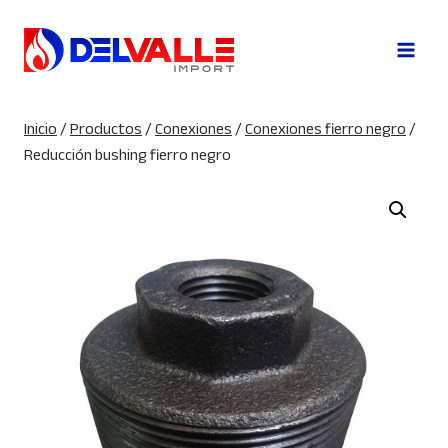
Saltar
al
contenido
Inicio
/
Productos
/
Conexiones
/
Conexiones fierro negro
/
Reducción bushing fierro negro